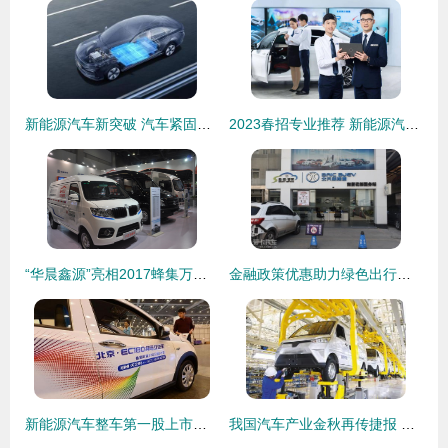
新能源汽车新突破 汽车紧固件行业迎来发展新契机
2023春招专业推荐 新能源汽车技术工程师与整车销售双赛道解析
“华晨鑫源”亮相2017蜂集万采快递物流博览会 聚焦新能源汽车整车销售
金融政策优惠助力绿色出行——爱卡探访北汽新能源南菱店
新能源汽车整车第一股上市暴跌背后 赛道火热，但盈利与竞争压力并存
我国汽车产业金秋再传捷报 新能源汽车产量与整车出口实现高速增长