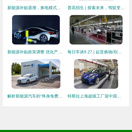
新能源补贴退潮，换电模式能否撑起销量新支点？
普高招生 | 探索未来，驾驭变革——欢迎报读新能源汽车技术专业
新能源补贴政策调整 优化产业生态，引导高质量发展
每日车谈9.27 | 起亚焕驰/别克GL6动态解析，国金汽车新品牌亮相新能源赛道
解析新能源汽车的“终身免费换电”服务 营销噱头还是未来趋势？
特斯拉上海超级工厂迎中国领导视察，马斯克盛赞“上海速度”助力新能源汽车销售